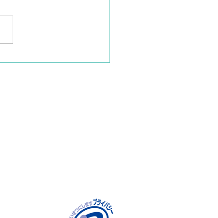
も🌹咲きますよ～
ウンロード
明ダウンロード
追跡
保護方針