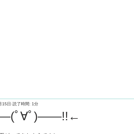
月15日
読了時間: 1分
(ﾟ∀ﾟ)――!!←