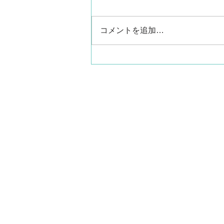
コメントを追加…
お盆休暇について
◆サイトマップ
ホーム
会社概要
-会社情報
-沿革
​
-許可証・免許等
事業拠点
-本社
-海田工場