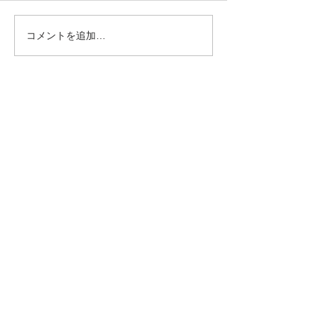
今年も🌹咲きま
コメントを追加…
◆サイトマップ
ホーム
会社概要
-会社情報
-沿革
​
-許可証・免許等
事業拠点
-本社
-海田工場
事業内容
-金属スクラップの買取
-産業廃棄物収集・運搬業
-産業廃棄物中間処理業