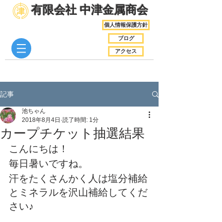
​有限会社 中津金属商会
個人情報保護方針
ブログ
アクセス
記事
池ちゃん
2018年8月4日
読了時間: 1分
カープチケット抽選結果
こんにちは！
毎日暑いですね。
汗をたくさんかく人は塩分補給
とミネラルを沢山補給してくだ
さい♪