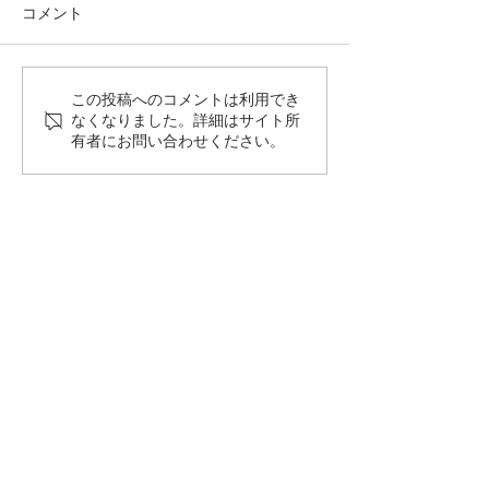
コメント
満開です🌺
今年も🌹咲きま
この投稿へのコメントは利用でき
なくなりました。詳細はサイト所
有者にお問い合わせください。
◆サイトマップ
ホーム
会社概要
-会社情報
-沿革
​
-許可証・免許等
事業拠点
-本社
-海田工場