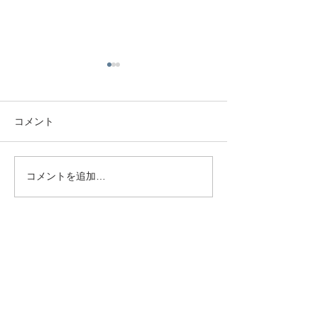
コメント
満開です🌺
今年も🌹咲きま
コメントを追加…
◆サイトマップ
ホーム
会社概要
-会社情報